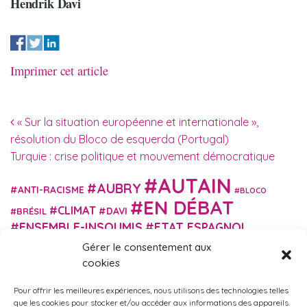
Hendrik Davi
Imprimer cet article
Navigation des articles
« Sur la situation européenne et internationale »,
résolution du Bloco de esquerda (Portugal)
Turquie : crise politique et mouvement démocratique
AUTAIN
AUBRY
ANTI-RACISME
BLOCO
EN DÉBAT
CLIMAT
DAVI
BRÉSIL
ENSEMBLE-INSOUMIS
ETAT ESPAGNOL
EUROPE
EXTRÊME DROITE
Gérer le consentement aux
FASCISME
FRANCE INSOUMISE
cookies
FÉMINISME
GES
GILETS JAUNES
GRANDE BRETAGNE
GRÈCE
Pour offrir les meilleures expériences, nous utilisons des technologies telles
HISTOIRE
ISRAËL PALESTINE
ITALIE
IMMIGRATION
que les cookies pour stocker et/ou accéder aux informations des appareils.