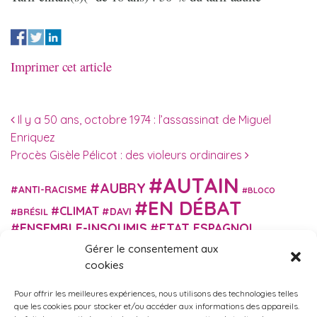
Imprimer cet article
Navigation des articles
Il y a 50 ans, octobre 1974 : l’assassinat de Miguel
Enriquez
Procès Gisèle Pélicot : des violeurs ordinaires
AUTAIN
AUBRY
ANTI-RACISME
BLOCO
EN DÉBAT
CLIMAT
DAVI
BRÉSIL
ENSEMBLE-INSOUMIS
ETAT ESPAGNOL
EUROPE
EXTRÊME DROITE
FASCISME
Gérer le consentement aux
FRANCE INSOUMISE
cookies
FÉMINISME
GES
GILETS JAUNES
GRANDE BRETAGNE
GRÈCE
Pour offrir les meilleures expériences, nous utilisons des technologies telles
HISTOIRE
ISRAËL PALESTINE
ITALIE
IMMIGRATION
que les cookies pour stocker et/ou accéder aux informations des appareils.