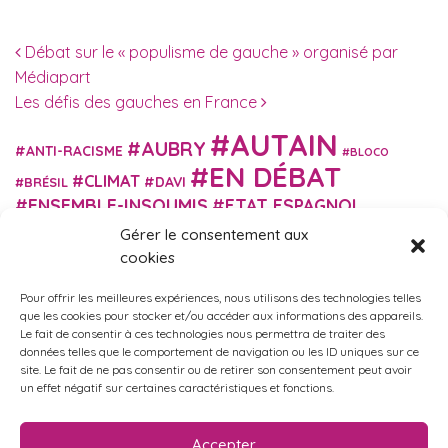
Navigation des articles
Débat sur le « populisme de gauche » organisé par
Médiapart
Les défis des gauches en France
AUTAIN
AUBRY
ANTI-RACISME
BLOCO
EN DÉBAT
CLIMAT
DAVI
BRÉSIL
ENSEMBLE-INSOUMIS
ETAT ESPAGNOL
EUROPE
EXTRÊME DROITE
Gérer le consentement aux
FASCISME
FRANCE INSOUMISE
cookies
FÉMINISME
GES
GILETS JAUNES
GRANDE BRETAGNE
GRÈCE
Pour offrir les meilleures expériences, nous utilisons des technologies telles
HISTOIRE
ISRAËL PALESTINE
ITALIE
IMMIGRATION
que les cookies pour stocker et/ou accéder aux informations des appareils.
MARXISME
Le fait de consentir à ces technologies nous permettra de traiter des
MARTIN
MACRON
MIGRANT-ES
données telles que le comportement de navigation ou les ID uniques sur ce
MÉLENCHON
MUNICIPALES
NUPES
OBONO
site. Le fait de ne pas consentir ou de retirer son consentement peut avoir
RUSSIE
RETRAITES
un effet négatif sur certaines caractéristiques et fonctions.
PORTUGAL
OCCITANIE
SANTÉ
UKRAINE
USA
VIOLENCES
TURQUIE
ÉCOLOGIE
ÉDUCATION
POLICIÈRES
VIOLENCES SEXISTES
Accepter