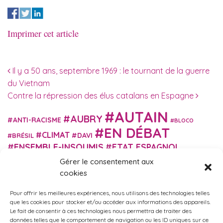
Imprimer cet article
Navigation des articles
Il y a 50 ans, septembre 1969 : le tournant de la guerre
du Vietnam
Contre la répression des élus catalans en Espagne
AUTAIN
AUBRY
ANTI-RACISME
BLOCO
EN DÉBAT
CLIMAT
DAVI
BRÉSIL
ENSEMBLE-INSOUMIS
ETAT ESPAGNOL
EUROPE
EXTRÊME DROITE
Gérer le consentement aux
FASCISME
FRANCE INSOUMISE
cookies
FÉMINISME
GES
GILETS JAUNES
GRANDE BRETAGNE
GRÈCE
Pour offrir les meilleures expériences, nous utilisons des technologies telles
HISTOIRE
ISRAËL PALESTINE
ITALIE
IMMIGRATION
que les cookies pour stocker et/ou accéder aux informations des appareils.
MARXISME
Le fait de consentir à ces technologies nous permettra de traiter des
MARTIN
MACRON
MIGRANT-ES
données telles que le comportement de navigation ou les ID uniques sur ce