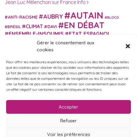
Jean Luc Mélenchon sur France Info
AUTAIN
AUBRY
ANTI-RACISME
BLOCO
EN DÉBAT
CLIMAT
DAVI
BRÉSIL
ENSEMBLE-INSOUMIS
ETAT ESPAGNOL
EUROPE
EXTRÊME DROITE
Gérer le consentement aux
FASCISME
FRANCE INSOUMISE
cookies
FÉMINISME
GES
GILETS JAUNES
GRANDE BRETAGNE
GRÈCE
Pour offrir les meilleures expériences, nous utilisons des technologies telles
HISTOIRE
ISRAËL PALESTINE
ITALIE
IMMIGRATION
que les cookies pour stocker et/ou accéder aux informations des appareils.
MARXISME
Le fait de consentir à ces technologies nous permettra de traiter des
MARTIN
MACRON
MIGRANT-ES
données telles que le comportement de navigation ou les ID uniques sur ce
MÉLENCHON
MUNICIPALES
NUPES
OBONO
site. Le fait de ne pas consentir ou de retirer son consentement peut avoir
RUSSIE
RETRAITES
un effet négatif sur certaines caractéristiques et fonctions.
PORTUGAL
OCCITANIE
SANTÉ
UKRAINE
USA
VIOLENCES
TURQUIE
ÉCOLOGIE
ÉDUCATION
POLICIÈRES
VIOLENCES SEXISTES
Accepter
ÉLECTIONS
ÉCOSOCIALISME
Refuser
Voir les préférences