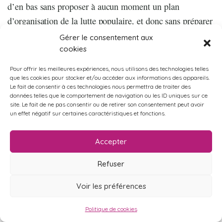
d’en bas sans proposer à aucun moment un plan
d’organisation de la lutte populaire, et donc sans préparer
de manière élémentaire les conditions d’une issue
Gérer le consentement aux
victorieuse de la bataille. Et parmi ces conditions, une
cookies
revêtait une importance stratégique déterminante : la
Pour offrir les meilleures expériences, nous utilisons des technologies telles
confrontation avec l’Union européenne et les armes dont
que les cookies pour stocker et/ou accéder aux informations des appareils.
Le fait de consentir à ces technologies nous permettra de traiter des
celles-ci ne manquerait pas de faire usage, de manière
données telles que le comportement de navigation ou les ID uniques sur ce
site. Le fait de ne pas consentir ou de retirer son consentement peut avoir
tout à fait prévisible, contre tout gouvernement qui
un effet négatif sur certaines caractéristiques et fonctions.
oserait défier les programmes d’« ajustement structurel »,
à commencer par l’outil monétaire.
Accepter
Cela ne signifie pas pour autant que le cycle politique
Refuser
marqué par la montée de Syriza fut indifférent à l’issue
de la crise grecque. Pour le dire autrement, la
Voir les préférences
capitulation de Syriza ne signifie pas qu’« il ne s’est rien
Politique de cookies
passé », qu’un pari de portée historique ne s’est pas joué,