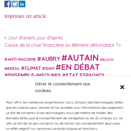
Imprimer cet article
Navigation des articles
Jour d’avant, jour d’après
Cause de la crise financière ou élément détonateur ?
AUTAIN
AUBRY
ANTI-RACISME
BLOCO
EN DÉBAT
CLIMAT
DAVI
BRÉSIL
ENSEMBLE-INSOUMIS
ETAT ESPAGNOL
EUROPE
EXTRÊME DROITE
Gérer le consentement aux
FASCISME
FRANCE INSOUMISE
cookies
FÉMINISME
GES
GILETS JAUNES
GRANDE BRETAGNE
GRÈCE
Pour offrir les meilleures expériences, nous utilisons des technologies telles
HISTOIRE
ISRAËL PALESTINE
ITALIE
IMMIGRATION
que les cookies pour stocker et/ou accéder aux informations des appareils.
MARXISME
Le fait de consentir à ces technologies nous permettra de traiter des
MARTIN
MACRON
MIGRANT-ES
données telles que le comportement de navigation ou les ID uniques sur ce
MÉLENCHON
MUNICIPALES
NUPES
OBONO
site. Le fait de ne pas consentir ou de retirer son consentement peut avoir
RUSSIE
RETRAITES
un effet négatif sur certaines caractéristiques et fonctions.
PORTUGAL
OCCITANIE