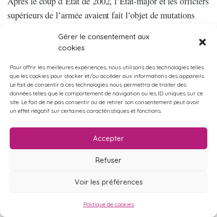
Après le coup d’État de 2002, l’État-major et les officiers
supérieurs de l’armée avaient fait l’objet de mutations
importantes. Des milliers de cadres de PVDSA furent
Gérer le consentement aux
également destitués après avoir participé à une grève
cookies
générale destinée à renverser le gouvernement. Chávez
Pour offrir les meilleures expériences, nous utilisons des technologies telles
avait instauré un mode de gouvernement populaire validé
que les cookies pour stocker et/ou accéder aux informations des appareils.
par les élections, mais paternaliste et autoritaire. Un
Le fait de consentir à ces technologies nous permettra de traiter des
données telles que le comportement de navigation ou les ID uniques sur ce
leadership charismatique fondé sur une légitimité
site. Le fait de ne pas consentir ou de retirer son consentement peut avoir
un effet négatif sur certaines caractéristiques et fonctions.
politique dont N. Maduro n’héritera pas. La mort de
Chávez en 2013 coïncide avec la crise. Son successeur
Accepter
désigné est élu avec une faible marge. Il va être
immédiatement confronté aux conséquences de
Refuser
l’effondrement des cours du pétrole. Très vite,
Voir les préférences
l’opposition, aidée par l’administration Trump, va
intensifier son offensive contre un pouvoir fragilisé. Le
Politique de cookies
faible consensus dont le nouveau président bénéficiait