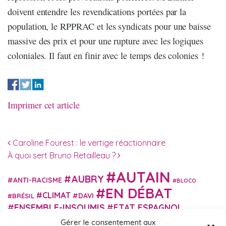
doivent entendre les revendications portées par la
population, le RPPRAC et les syndicats pour une baisse
massive des prix et pour une rupture avec les logiques
coloniales. Il faut en finir avec le temps des colonies !
Imprimer cet article
Navigation des articles
Caroline Fourest : le vertige réactionnaire
À quoi sert Bruno Retailleau ?
AUTAIN
AUBRY
ANTI-RACISME
BLOCO
EN DÉBAT
CLIMAT
DAVI
BRÉSIL
ENSEMBLE-INSOUMIS
ETAT ESPAGNOL
EUROPE
EXTRÊME DROITE
Gérer le consentement aux
FASCISME