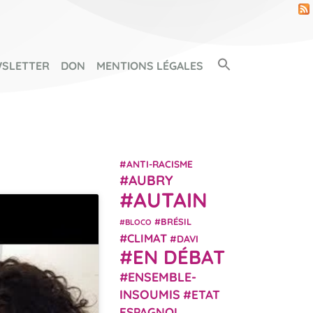
Search Button
SLETTER
DON
MENTIONS LÉGALES
SEARCH FOR:
ANTI-RACISME
AUBRY
AUTAIN
BRÉSIL
BLOCO
CLIMAT
DAVI
EN DÉBAT
ENSEMBLE-
INSOUMIS
ETAT
ESPAGNOL