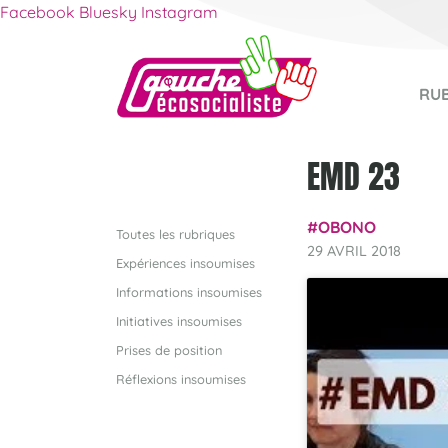
Facebook
Bluesky
Instagram
RU
EMD 23
OBONO
Toutes les rubriques
29 AVRIL 2018
Expériences insoumises
Informations insoumises
Initiatives insoumises
Prises de position
Réflexions insoumises