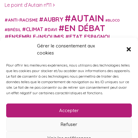
Le point d’Autain n°11
AUTAIN
AUBRY
ANTI-RACISME
BLOCO
EN DÉBAT
CLIMAT
DAVI
BRÉSIL
ENSEMBLE-INSOUMIS
ETAT ESPAGNOL
EUROPE
EXTRÊME DROITE
FASCISME
Gérer le consentement aux
FRANCE INSOUMISE
cookies
FÉMINISME
GES
GILETS JAUNES
GRANDE BRETAGNE
GRÈCE
Pour offrir les meilleures expériences, nous utilisons des technologies telles
HISTOIRE
ISRAËL PALESTINE
ITALIE
IMMIGRATION
que les cookies pour stocker et/ou accéder aux informations des appareils.
MARXISME
MARTIN
Le fait de consentir à ces technologies nous permettra de traiter des
MACRON
MIGRANT-ES
données telles que le comportement de navigation ou les ID uniques sur ce
MÉLENCHON
MUNICIPALES
NUPES
OBONO
site. Le fait de ne pas consentir ou de retirer son consentement peut avoir
RUSSIE
RETRAITES
PORTUGAL
un effet négatif sur certaines caractéristiques et fonctions.
OCCITANIE
SANTÉ
UKRAINE
USA
VIOLENCES
TURQUIE
ÉCOLOGIE
ÉDUCATION
POLICIÈRES
VIOLENCES SEXISTES
Accepter
ÉLECTIONS
ÉCOSOCIALISME
Refuser