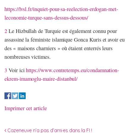
https://lvsl.fr/inquiet-pour-sa-reelection-erdogan-met-
leconomie-turque-sans-dessus-dessous/
2
Le Hizbullah de Turquie est également connu pour
assassiné la féministe islamique Gonca Kuris et avoir eu
des « maisons charniers » où étaient enterrés leurs
nombreuses victimes.
3
Voir ici
https://www.contretemps.eu/condamnation-
ekrem-imamoglu-maire-distanbul/
Imprimer cet article
Navigation des articles
Cazeneuve n’a pas d’ami·es dans la FI !