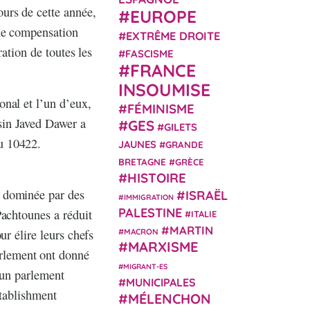
urs de cette année,
EUROPE
une compensation
EXTRÊME DROITE
ration de toutes les
FASCISME
FRANCE
INSOUMISE
nal et l’un d’eux,
FÉMINISME
sin Javed Dawer a
GES
GILETS
u 10422.
JAUNES
GRANDE
BRETAGNE
GRÈCE
HISTOIRE
e dominée par des
ISRAËL
IMMIGRATION
PALESTINE
Pachtounes a réduit
ITALIE
MARTIN
ur élire leurs chefs
MACRON
MARXISME
rlement ont donné
MIGRANT-ES
 un parlement
MUNICIPALES
stablishment
MÉLENCHON