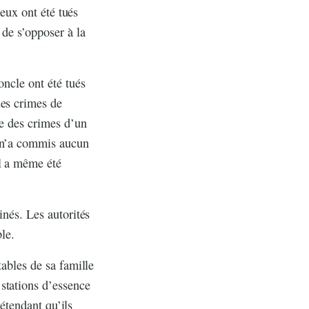
ieux ont été tués
 de s’opposer à la
oncle ont été tués
des crimes de
le des crimes d’un
r n’a commis aucun
il a même été
inés. Les autorités
le.
tables de sa famille
stations d’essence
rétendant qu’ils