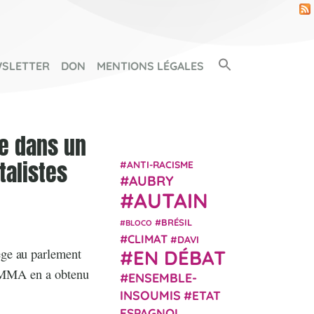
Search Button
SLETTER
DON
MENTIONS LÉGALES
SEARCH FOR:
te dans un
talistes
ANTI-RACISME
AUBRY
AUTAIN
BRÉSIL
BLOCO
CLIMAT
DAVI
ège au parlement
EN DÉBAT
se MMA en a obtenu
ENSEMBLE-
INSOUMIS
ETAT
ESPAGNOL