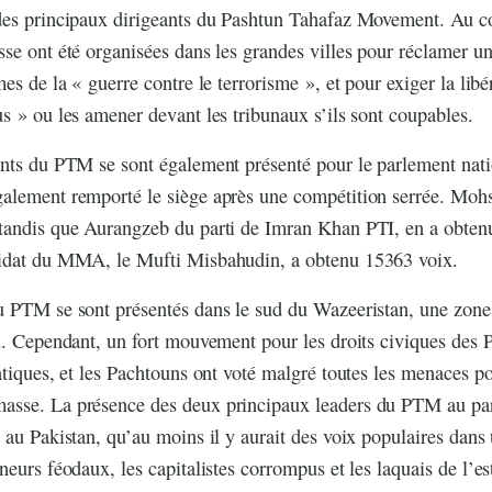
des principaux dirigeants du Pashtun Tahafaz Movement. Au co
se ont été organisées dans les grandes villes pour réclamer 
es de la « guerre contre le terrorisme », et pour exiger la libé
s » ou les amener devant les tribunaux s’ils sont coupables.
nts du PTM se sont également présenté pour le parlement natio
alement remporté le siège après une compétition serrée. Moh
tandis que Aurangzeb du parti de Imran Khan PTI, en a obten
idat du MMA, le Mufti Misbahudin, a obtenu 15363 voix.
u PTM se sont présentés dans le sud du Wazeeristan, une zon
x. Cependant, un fort mouvement pour les droits civiques des 
atiques, et les Pachtouns ont voté malgré toutes les menaces po
sse. La présence des deux principaux leaders du PTM au pa
 au Pakistan, qu’au moins il y aurait des voix populaires dans
neurs féodaux, les capitalistes corrompus et les laquais de l’e