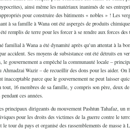
hypocrites), ainsi même les matériaux inanimés de ses entrepri
ppropriés pour construire des bâtiments « nobles » ! Les ver
ant à sa famille à Wana ont été aspergés de produits chimiques
 été remplis de terre pour les forcer à se rendre aux forces des 
 familial à Wana a été dynamité après qu’un attentat à la bom
 par accident. Ses moyens de subsistance ont été détruits en ve
n, le gouvernement a empêché la communauté locale – princip
 Ahmadzai Wazir – de recueillir des dons pour les aider. On le
nt inacceptable parce que le gouvernement ne peut laisser qui
n tout, 16 membres de sa famille, y compris son père, deux de 
ns pendant ces années.
 des principaux dirigeants du mouvement Pashtun Tahafaz, un
iviques pour les droits des victimes de la guerre contre le terr
t le tour du pays et organisé des rassemblements de masse à 