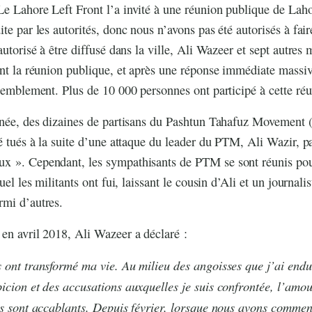
e Lahore Left Front l’a invité à une réunion publique de Lahor
ite par les autorités, donc nous n’avons pas été autorisés à fa
autorisé à être diffusé dans la ville, Ali Wazeer et sept autres m
ant la réunion publique, et après une réponse immédiate massive
ssemblement. Plus de 10 000 personnes ont participé à cette ré
année, des dizaines de partisans du Pashtun Tahafuz Movement 
té tués à la suite d’une attaque du leader du PTM, Ali Wazir, pa
x ». Cependant, les sympathisants de PTM se sont réunis pour
quel les militants ont fui, laissant le cousin d’Ali et un journa
rmi d’autres.
en avril 2018, Ali Wazeer a déclaré :
 ont transformé ma vie. Au milieu des angoisses que j’ai endu
icion et des accusations auxquelles je suis confrontée, l’amour
is sont accablants. Depuis février, lorsque nous avons commen