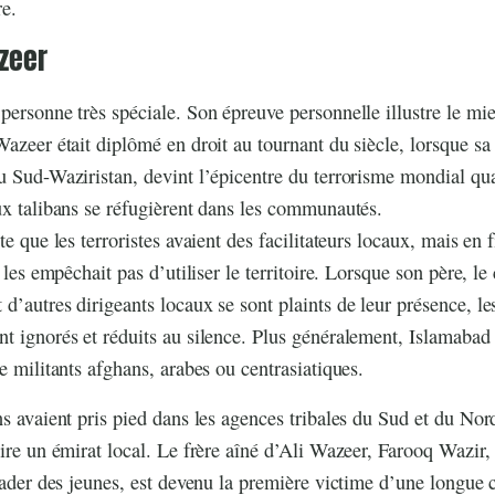
re.
azeer
personne très spéciale. Son épreuve personnelle illustre le mi
Wazeer était diplômé en droit au tournant du siècle, lorsque sa
u Sud-Waziristan, devint l’épicentre du terrorisme mondial q
ux talibans se réfugièrent dans les communautés.
te que les terroristes avaient des facilitateurs locaux, mais en
e les empêchait pas d’utiliser le territoire. Lorsque son père, le 
d’autres dirigeants locaux se sont plaints de leur présence, le
t ignorés et réduits au silence. Plus généralement, Islamabad
e militants afghans, arabes ou centrasiatiques.
ns avaient pris pied dans les agences tribales du Sud et du Nor
uire un émirat local. Le frère aîné d’Ali Wazeer, Farooq Wazir,
leader des jeunes, est devenu la première victime d’une longu