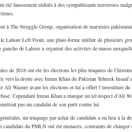
nt été faussement réduits à des sympathisants terroristes malgré
ctimes.
nt à The Struggle Group, organisation de marxistes pakistanai
 le Lahore Left Front, une plate-forme unifiée de plusieurs gro
e gauche de Lahore a organisé des activités de masse auxquell
les de 2018 ont été les élections les plus truquées de l’histoi
cée vers la droite avec Imran Khan du Pakistan Tehreek Insaaf a
Ali Wazeer avant les élections et lui a offert l’investiture du
efusé. Cependant Imran Khan a marqué un tel respect d’Ali Waze
 mettrait pas un candidat de son parti contre lui.
 générales, un truquage par achat de candidats a eu lieu à la 
s candidats du PMLN ont été menacés, contraints de changer d