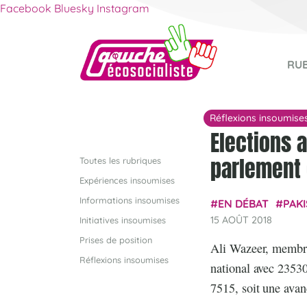
Facebook
Bluesky
Instagram
RU
Réflexions insoumise
Elections 
parlement 
Toutes les rubriques
Expériences insoumises
Informations insoumises
EN DÉBAT
PAK
15 AOÛT 2018
Initiatives insoumises
Prises de position
Ali Wazeer, membre
Réflexions insoumises
national avec 23530
7515, soit une ava