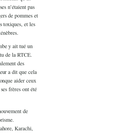
ses n’étaient pas
gers de pommes et
 toxiques, et les
ténèbres.
be y ait tué un
rtu de la RTCE.
alement des
ur a dit que cela
conque aider ceux
ses frères ont été
 mouvement de
orisme.
Lahore, Karachi,