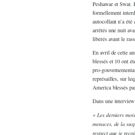
Peshawar et Swat. L
formellement interd
autocollant n’a été 
arrêtés une nuit av
libérés avant le ra
En avril de cette 
blessés et 10 ont é
pro-gouvernementau
représailles, sur le
America blessés pa
Dans une interview 
« Les derniers mois
menaces, de la susp
respect que je reço