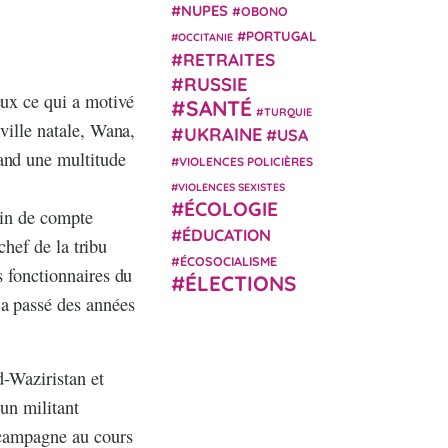
NUPES
OBONO
PORTUGAL
OCCITANIE
RETRAITES
RUSSIE
eux ce qui a motivé
SANTÉ
TURQUIE
 ville natale, Wana,
UKRAINE
USA
uand une multitude
VIOLENCES POLICIÈRES
VIOLENCES SEXISTES
ÉCOLOGIE
 fin de compte
ÉDUCATION
chef de la tribu
ÉCOSOCIALISME
s fonctionnaires du
ÉLECTIONS
 a passé des années
d-Waziristan et
 un militant
e campagne au cours