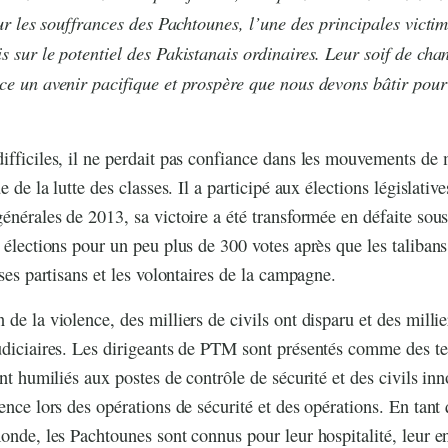
 sur les souffrances des Pachtounes, l’une des principales victi
s sur le potentiel des Pakistanais ordinaires. Leur soif de cha
ce un avenir pacifique et prospère que nous devons bâtir pour
ifficiles, il ne perdait pas confiance dans les mouvements de m
ue de la lutte des classes. Il a participé aux élections législati
générales de 2013, sa victoire a été transformée en défaite so
s élections pour un peu plus de 300 votes après que les talibans
 ses partisans et les volontaires de la campagne.
de la violence, des milliers de civils ont disparu et des millie
udiciaires. Les dirigeants de PTM sont présentés comme des te
ont humiliés aux postes de contrôle de sécurité et des civils in
lence lors des opérations de sécurité et des opérations. En tant
monde, les Pachtounes sont connus pour leur hospitalité, leur 