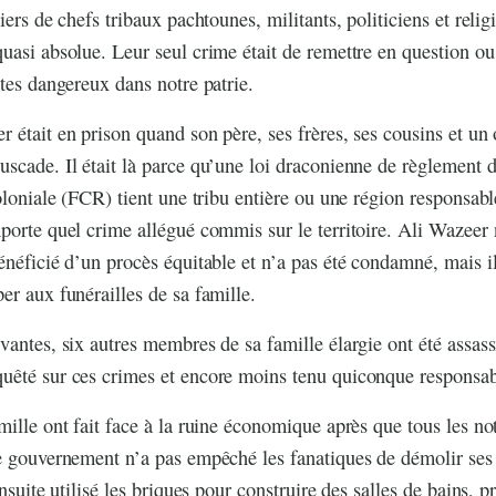
iers de chefs tribaux pachtounes, militants, politiciens et relig
uasi absolue. Leur seul crime était de remettre en question ou
stes dangereux dans notre patrie.
 était en prison quand son père, ses frères, ses cousins et un 
scade. Il était là parce qu’une loi draconienne de règlement 
coloniale (FCR) tient une tribu entière ou une région responsab
porte quel crime allégué commis sur le territoire. Ali Wazee
énéficié d’un procès équitable et n’a pas été condamné, mais 
er aux funérailles de sa famille.
vantes, six autres membres de sa famille élargie ont été assass
uêté sur ces crimes et encore moins tenu quiconque responsab
mille ont fait face à la ruine économique après que tous les no
e gouvernement n’a pas empêché les fanatiques de démolir ses 
ensuite utilisé les briques pour construire des salles de bains, p