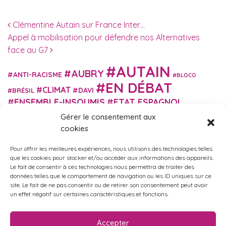
Navigation des articles
Clémentine Autain sur France Inter…
Appel à mobilisation pour défendre nos Alternatives
face au G7
AUTAIN
AUBRY
ANTI-RACISME
BLOCO
EN DÉBAT
CLIMAT
DAVI
BRÉSIL
ENSEMBLE-INSOUMIS
ETAT ESPAGNOL
EUROPE
EXTRÊME DROITE
Gérer le consentement aux
FASCISME
FRANCE INSOUMISE
cookies
FÉMINISME
GES
GILETS JAUNES
GRANDE BRETAGNE
GRÈCE
Pour offrir les meilleures expériences, nous utilisons des technologies telles
HISTOIRE
ISRAËL PALESTINE
ITALIE
IMMIGRATION
que les cookies pour stocker et/ou accéder aux informations des appareils.
MARXISME
Le fait de consentir à ces technologies nous permettra de traiter des
MARTIN
MACRON
MIGRANT-ES
données telles que le comportement de navigation ou les ID uniques sur ce
MÉLENCHON
MUNICIPALES
NUPES
OBONO
site. Le fait de ne pas consentir ou de retirer son consentement peut avoir
RUSSIE
RETRAITES
un effet négatif sur certaines caractéristiques et fonctions.
PORTUGAL
OCCITANIE
SANTÉ
UKRAINE
USA
VIOLENCES
TURQUIE
ÉCOLOGIE
ÉDUCATION
POLICIÈRES
VIOLENCES SEXISTES
Accepter