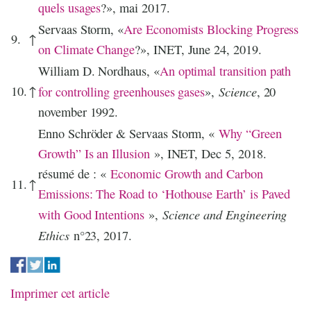
quels usages
?», mai 2017.
Servaas Storm, «
Are Economists Blocking Progress
9.
↑
on Climate Change
?», INET, June 24, 2019.
William D. Nordhaus, «
An optimal transition path
10.
↑
Science
for controlling greenhouses gases
»,
, 20
november 1992.
Enno Schröder & Servaas Storm, «
Why “Green
Growth” Is an Illusion
», INET, Dec 5, 2018.
résumé de : «
Economic Growth and Carbon
11.
↑
Emissions: The Road to ‘Hothouse Earth’ is Paved
Science and Engineering
with Good Intentions
»,
Ethics
n°23, 2017.
Imprimer cet article