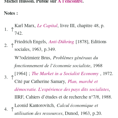
Michel Husson. Publié sur
À l’encontre
.
Notes :
Le Capital
Karl Marx,
, livre III, chapitre 48, p.
1.
↑
742.
Anti-Dühring
Friedrich Engels,
[1878], Editions
2.
↑
sociales, 1963, p.349.
Problèmes généraux du
W?odzimierz Brus,
fonctionnement de l’économie socialiste
, 1968
The Market in a Socialist Economy
[1964] ;
, 1972.
3.
↑
Plan, marché et
Cité par Catherine Samary,
démocratie. L’expérience des pays dits socialistes
,
IIRF, Cahiers d’études et de recherche n°7/8, 1988.
Calcul économique et
Leonid Kantorovitch,
4.
↑
utilisation des ressources
, Dunod, 1963, p.20.