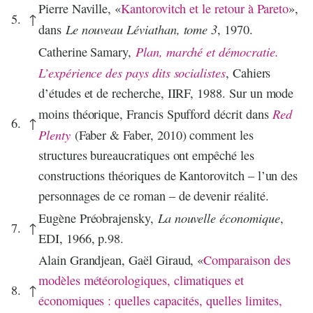
Pierre Naville, «
Kantorovitch et le retour à Pareto
»,
5.
↑
Le nouveau Léviathan, tome 3
dans
, 1970.
Plan, marché et démocratie.
Catherine Samary,
L’expérience des pays dits socialistes
, Cahiers
d’études et de recherche, IIRF, 1988. Sur un mode
Red
moins théorique, Francis Spufford décrit dans
6.
↑
Plenty
(Faber & Faber, 2010) comment les
structures bureaucratiques ont empêché les
constructions théoriques de Kantorovitch – l’un des
personnages de ce roman – de devenir réalité.
La nouvelle économique
Eugène Préobrajensky,
,
7.
↑
EDI, 1966, p.98.
Alain Grandjean, Gaël Giraud, «
Comparaison des
modèles météorologiques, climatiques et
8.
↑
économiques : quelles capacités, quelles limites,