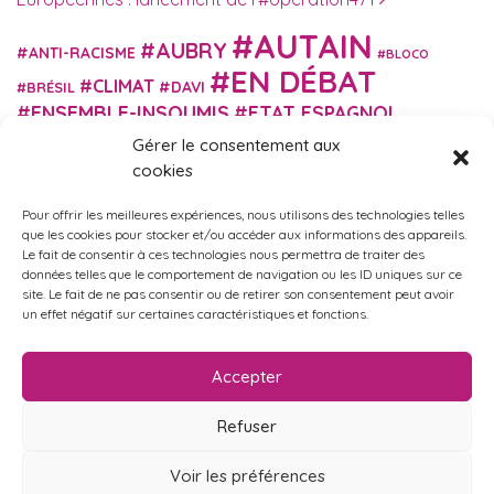
AUTAIN
AUBRY
ANTI-RACISME
BLOCO
EN DÉBAT
CLIMAT
DAVI
BRÉSIL
ENSEMBLE-INSOUMIS
ETAT ESPAGNOL
EUROPE
EXTRÊME DROITE
FASCISME
Gérer le consentement aux
FRANCE INSOUMISE
cookies
FÉMINISME
GES
GILETS JAUNES
GRANDE BRETAGNE
GRÈCE
Pour offrir les meilleures expériences, nous utilisons des technologies telles
HISTOIRE
ISRAËL PALESTINE
ITALIE
IMMIGRATION
que les cookies pour stocker et/ou accéder aux informations des appareils.
MARXISME
MARTIN
Le fait de consentir à ces technologies nous permettra de traiter des
MACRON
MIGRANT-ES
données telles que le comportement de navigation ou les ID uniques sur ce
MÉLENCHON
MUNICIPALES
NUPES
OBONO
site. Le fait de ne pas consentir ou de retirer son consentement peut avoir
RUSSIE
RETRAITES
PORTUGAL
un effet négatif sur certaines caractéristiques et fonctions.
OCCITANIE
SANTÉ
UKRAINE
USA
VIOLENCES
TURQUIE
ÉCOLOGIE
ÉDUCATION
POLICIÈRES
VIOLENCES SEXISTES
Accepter
ÉLECTIONS
ÉCOSOCIALISME
Refuser
Voir les préférences