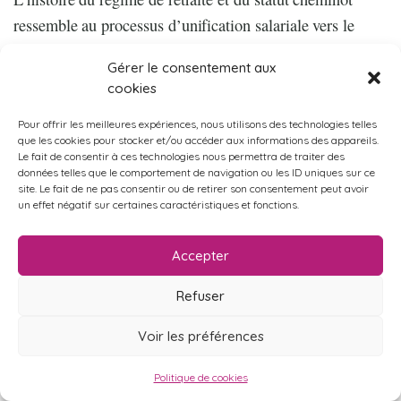
ressemble au processus d’unification salariale vers le
Régime Général mis en place en 1946. Au point de
Gérer le consentement aux
départ au 19ème siècle, il y avait une myriade de
cookies
compagnies privées avec des régimes différents, mais
Pour offrir les meilleures expériences, nous utilisons des technologies telles
plus avancés que pour les autres travailleurs, maintenus
que les cookies pour stocker et/ou accéder aux informations des appareils.
dans la misère. Il était en effet nécessaire de s’attacher les
Le fait de consentir à ces technologies nous permettra de traiter des
données telles que le comportement de navigation ou les ID uniques sur ce
personnels, au vu des investissements coûteux et de la
site. Le fait de ne pas consentir ou de retirer son consentement peut avoir
technicité du métier (haute qualification). L’Etat lui-
un effet négatif sur certaines caractéristiques et fonctions.
même met son grain de sel. C’est en 1909 qu’une loi
Accepter
généralise le droit à pension des cheminots, « inspiré par
la législation de 1853 concernant les fonctionnaires »
Refuser
(Nicolas Castel, note de l’Institut européen du salariat,
novembre 2017). Puis la SNCF est créée en 1937 : une
Voir les préférences
seule entreprise avec une régime unifié, plus tard appelé «
Politique de cookies
régime spécial » lors de la mise en place du Régime