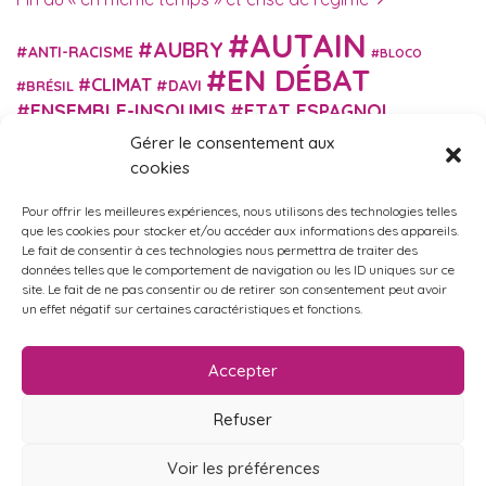
AUTAIN
AUBRY
ANTI-RACISME
BLOCO
EN DÉBAT
CLIMAT
DAVI
BRÉSIL
ENSEMBLE-INSOUMIS
ETAT ESPAGNOL
EUROPE
EXTRÊME DROITE
FASCISME
Gérer le consentement aux
FRANCE INSOUMISE
cookies
FÉMINISME
GES
GILETS JAUNES
GRANDE BRETAGNE
GRÈCE
Pour offrir les meilleures expériences, nous utilisons des technologies telles
HISTOIRE
ISRAËL PALESTINE
ITALIE
IMMIGRATION
que les cookies pour stocker et/ou accéder aux informations des appareils.
MARXISME
MARTIN
Le fait de consentir à ces technologies nous permettra de traiter des
MACRON
MIGRANT-ES
données telles que le comportement de navigation ou les ID uniques sur ce
MÉLENCHON
MUNICIPALES
NUPES
OBONO
site. Le fait de ne pas consentir ou de retirer son consentement peut avoir
RUSSIE
RETRAITES
PORTUGAL
un effet négatif sur certaines caractéristiques et fonctions.
OCCITANIE
SANTÉ
UKRAINE
USA
VIOLENCES
TURQUIE
ÉCOLOGIE
ÉDUCATION
POLICIÈRES
VIOLENCES SEXISTES
Accepter
ÉLECTIONS
ÉCOSOCIALISME
Refuser
Voir les préférences