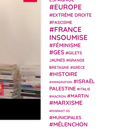
EUROPE
EXTRÊME DROITE
FASCISME
FRANCE
INSOUMISE
FÉMINISME
GES
GILETS
JAUNES
GRANDE
BRETAGNE
GRÈCE
HISTOIRE
ISRAËL
IMMIGRATION
PALESTINE
ITALIE
MARTIN
MACRON
MARXISME
MIGRANT-ES
MUNICIPALES
MÉLENCHON