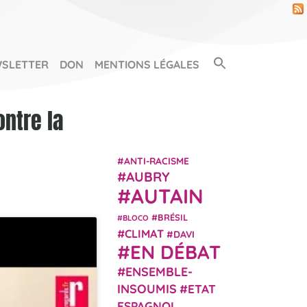
Search Button
SLETTER
DON
MENTIONS LÉGALES
SEARCH FOR:
ontre la
ANTI-RACISME
AUBRY
AUTAIN
BRÉSIL
BLOCO
CLIMAT
DAVI
EN DÉBAT
ENSEMBLE-
INSOUMIS
ETAT
ESPAGNOL