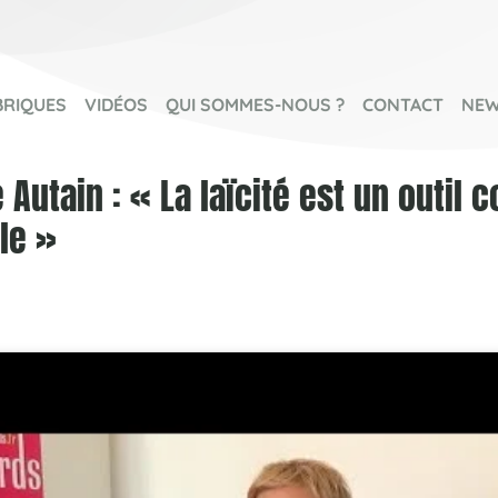
BRIQUES
VIDÉOS
QUI SOMMES-NOUS ?
CONTACT
NEW
Autain : « La laïcité est un outil c
le »