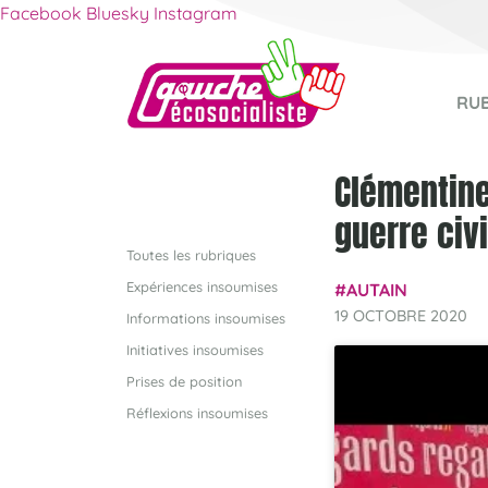
Facebook
Bluesky
Instagram
RU
Clémentine 
guerre civi
Toutes les rubriques
Expériences insoumises
AUTAIN
19 OCTOBRE 2020
Informations insoumises
Initiatives insoumises
Prises de position
Réflexions insoumises