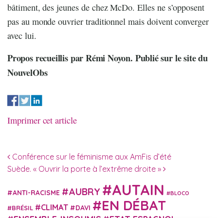
bâtiment, des jeunes de chez McDo. Elles ne s’opposent
pas au monde ouvrier traditionnel mais doivent converger
avec lui.
Propos recueillis par Rémi Noyon. Publié sur le site du
NouvelObs
Imprimer cet article
Navigation des articles
Conférence sur le féminisme aux AmFis d’été
Suède. « Ouvrir la porte à l’extrême droite »
AUTAIN
AUBRY
ANTI-RACISME
BLOCO
EN DÉBAT
CLIMAT
DAVI
BRÉSIL