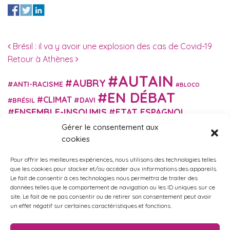
Navigation des articles
Brésil : il va y avoir une explosion des cas de Covid-19
Retour à Athènes
AUTAIN
AUBRY
ANTI-RACISME
BLOCO
EN DÉBAT
CLIMAT
DAVI
BRÉSIL
ENSEMBLE-INSOUMIS
ETAT ESPAGNOL
EUROPE
EXTRÊME DROITE
Gérer le consentement aux
FASCISME
FRANCE INSOUMISE
cookies
FÉMINISME
GES
GILETS JAUNES
GRANDE BRETAGNE
GRÈCE
Pour offrir les meilleures expériences, nous utilisons des technologies telles
HISTOIRE
ISRAËL PALESTINE
ITALIE
IMMIGRATION
que les cookies pour stocker et/ou accéder aux informations des appareils.
MARXISME
Le fait de consentir à ces technologies nous permettra de traiter des
MARTIN
MACRON
MIGRANT-ES
données telles que le comportement de navigation ou les ID uniques sur ce
MÉLENCHON
MUNICIPALES
NUPES
OBONO
site. Le fait de ne pas consentir ou de retirer son consentement peut avoir
RUSSIE
RETRAITES
un effet négatif sur certaines caractéristiques et fonctions.
PORTUGAL
OCCITANIE
SANTÉ
UKRAINE
USA
VIOLENCES
TURQUIE