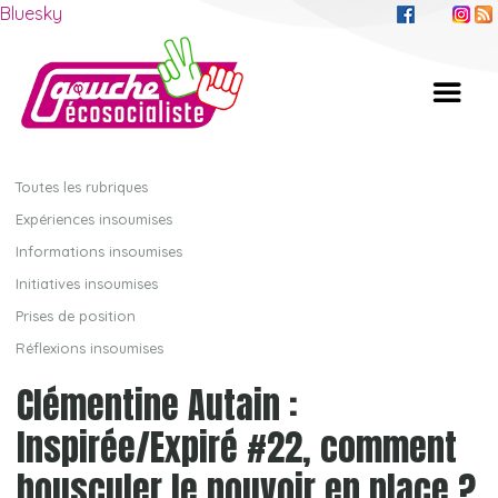
Bluesky
Toutes les rubriques
Expériences insoumises
Informations insoumises
Initiatives insoumises
Prises de position
Réflexions insoumises
Clémentine Autain :
Inspirée/Expiré #22, comment
bousculer le pouvoir en place ?