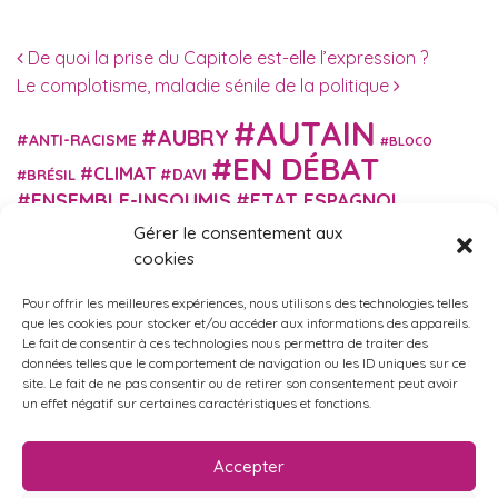
Navigation des articles
De quoi la prise du Capitole est-elle l’expression ?
Le complotisme, maladie sénile de la politique
AUTAIN
AUBRY
ANTI-RACISME
BLOCO
EN DÉBAT
CLIMAT
DAVI
BRÉSIL
ENSEMBLE-INSOUMIS
ETAT ESPAGNOL
EUROPE
EXTRÊME DROITE
Gérer le consentement aux
FASCISME
FRANCE INSOUMISE
cookies
FÉMINISME
GES
GILETS JAUNES
GRANDE BRETAGNE
GRÈCE
Pour offrir les meilleures expériences, nous utilisons des technologies telles
HISTOIRE
ISRAËL PALESTINE
ITALIE
IMMIGRATION
que les cookies pour stocker et/ou accéder aux informations des appareils.
MARXISME
Le fait de consentir à ces technologies nous permettra de traiter des
MARTIN
MACRON
MIGRANT-ES
données telles que le comportement de navigation ou les ID uniques sur ce
MÉLENCHON
MUNICIPALES
NUPES
OBONO
site. Le fait de ne pas consentir ou de retirer son consentement peut avoir
RUSSIE
RETRAITES
un effet négatif sur certaines caractéristiques et fonctions.
PORTUGAL
OCCITANIE
SANTÉ
UKRAINE
USA
VIOLENCES
TURQUIE
ÉCOLOGIE
ÉDUCATION
POLICIÈRES
VIOLENCES SEXISTES
Accepter
ÉLECTIONS
ÉCOSOCIALISME