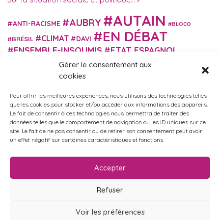
AUTAIN
AUBRY
ANTI-RACISME
BLOCO
EN DÉBAT
CLIMAT
DAVI
BRÉSIL
ENSEMBLE-INSOUMIS
ETAT ESPAGNOL
EUROPE
EXTRÊME DROITE
FASCISME
Gérer le consentement aux
FRANCE INSOUMISE
cookies
FÉMINISME
GES
GILETS JAUNES
GRANDE BRETAGNE
GRÈCE
Pour offrir les meilleures expériences, nous utilisons des technologies telles
HISTOIRE
ISRAËL PALESTINE
ITALIE
IMMIGRATION
que les cookies pour stocker et/ou accéder aux informations des appareils.
MARXISME
MARTIN
Le fait de consentir à ces technologies nous permettra de traiter des
MACRON
MIGRANT-ES
données telles que le comportement de navigation ou les ID uniques sur ce
MÉLENCHON
MUNICIPALES
NUPES
OBONO
site. Le fait de ne pas consentir ou de retirer son consentement peut avoir
RUSSIE
RETRAITES
PORTUGAL
un effet négatif sur certaines caractéristiques et fonctions.
OCCITANIE
SANTÉ
UKRAINE
USA
VIOLENCES
TURQUIE
ÉCOLOGIE
ÉDUCATION
POLICIÈRES
VIOLENCES SEXISTES
Accepter
ÉLECTIONS
ÉCOSOCIALISME
Refuser
Voir les préférences