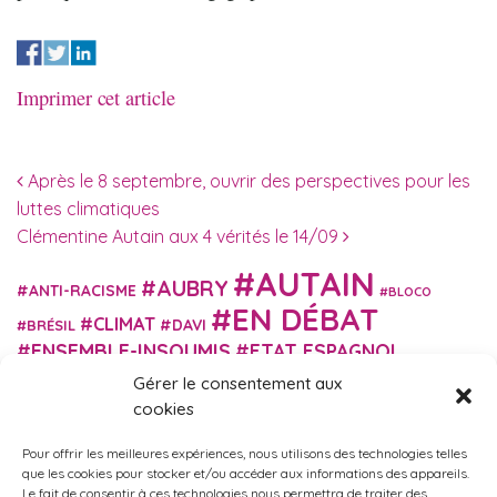
Imprimer cet article
Navigation des articles
Après le 8 septembre, ouvrir des perspectives pour les
luttes climatiques
Clémentine Autain aux 4 vérités le 14/09
AUTAIN
AUBRY
ANTI-RACISME
BLOCO
EN DÉBAT
CLIMAT
DAVI
BRÉSIL
ENSEMBLE-INSOUMIS
ETAT ESPAGNOL
EUROPE
EXTRÊME DROITE
Gérer le consentement aux
FASCISME
FRANCE INSOUMISE
cookies
FÉMINISME
GES
GILETS JAUNES
GRANDE BRETAGNE
GRÈCE
Pour offrir les meilleures expériences, nous utilisons des technologies telles
HISTOIRE
ISRAËL PALESTINE
ITALIE
IMMIGRATION
que les cookies pour stocker et/ou accéder aux informations des appareils.
MARXISME
Le fait de consentir à ces technologies nous permettra de traiter des
MARTIN