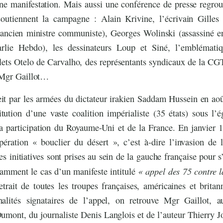
ne manifestation. Mais aussi une conférence de presse regroup
soutiennent la campagne : Alain Krivine, l’écrivain Gilles 
 (ancien ministre communiste), Georges Wolinski (assassiné e
rlie Hebdo), les dessinateurs Loup et Siné, l’emblématiq
lets Otelo de Carvalho, des représentants syndicaux de la CG
 Mgr Gaillot…
it par les armées du dictateur irakien Saddam Hussein en aoû
itution d’une vaste coalition impérialiste (35 états) sous l’
a participation du Royaume-Uni et de la France. En janvier 19
pération « bouclier du désert », c’est à-dire l’invasion de 
 initiatives sont prises au sein de la gauche française pour s
« appel des 75 contre l
tamment le cas d’un manifeste intitulé
etrait de toutes les troupes françaises, américaines et brita
nalités signataires de l’appel, on retrouve Mgr Gaillot, 
umont, du journaliste Denis Langlois et de l’auteur Thierry J