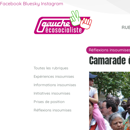
Facebook
Bluesky
Instagram
RU
Réflexions insoumise
Camarade 
Toutes les rubriques
Expériences insoumises
Informations insoumises
Initiatives insoumises
Prises de position
Réflexions insoumises