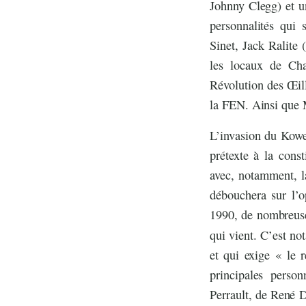
Johnny Clegg) et u
personnalités qui 
Sinet, Jack Ralite
les locaux de Cha
Révolution des Œil
la FEN. Ainsi que
L’invasion du Kowe
prétexte à la const
avec, notamment, l
débouchera sur l’o
1990, de nombreuses
qui vient. C’est no
et qui exige « le r
principales person
Perrault, de René D