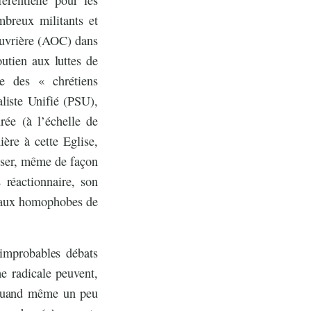
mbreux militants et
Ouvrière (AOC) dans
utien aux luttes de
he des « chrétiens
liste Unifié (PSU),
rée (à l’échelle de
ière à cette Eglise,
eser, même de façon
 réactionnaire, son
ue aux homophobes de
’improbables débats
he radicale peuvent,
 quand même un peu