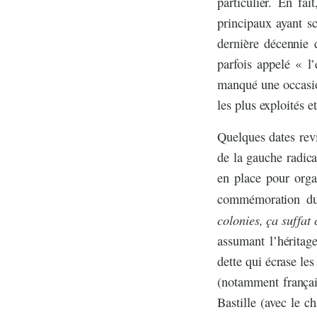
particulier. En fa
principaux ayant s
dernière décennie 
parfois appelé « 
manqué une occasion
les plus exploités e
Quelques dates rev
de la gauche radic
en place pour orga
commémoration du 
colonies, ça suffat
assumant l’héritag
dette qui écrase le
(notamment français
Bastille (avec le c