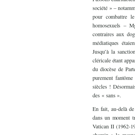
société » – notamme
pour combattre le
homosexuels – Mgr
contraires aux dog
médiatiques étaien
Jusqu’à la sanctio
cléricale étant app
du diocèse de Part
purement fantôme 
siècles ! Désormai
des « sans ».
En fait, au-delà de
dans un moment trè
Vatican II (1962-19
chemin : le mouvem