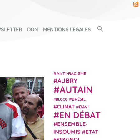
Search Button
SLETTER
DON
MENTIONS LÉGALES
SEARCH FOR:
ANTI-RACISME
AUBRY
AUTAIN
BRÉSIL
BLOCO
CLIMAT
DAVI
EN DÉBAT
ENSEMBLE-
INSOUMIS
ETAT
ESPAGNOL