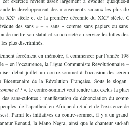
it, cet exercice revient assez largement à évoquer quelques
candé le développement des mouvements sociaux les plus div
du XX° siècle et de la première décennie du XXI° siècle. C
l’évêque des sans » – « sans » comme sans papiers ou sans 
 de mettre son statut et sa notoriété au service les luttes des
t les plus discriminés.
iennent forcément en mémoire, à commencer par l’année 198
ale – en l’occurrence, la Ligue Communiste Révolutionnaire – 
niser début juillet un contre-sommet à l’occasion des cérémo
Bicentenaire de la Révolution Française. Sous le slogan
 comme ci ! »,
le contre-sommet veut rendre aux exclus la place
e des sans-culottes : manifestation de dénonciation du somme
s peuples, de l’apartheid en Afrique du Sud et de l’existence de
es). Parmi les initiatives du contre-sommet, il y a un grand
hanteur Renaud, la Mano Negra, ainsi que le chanteur sud-afr