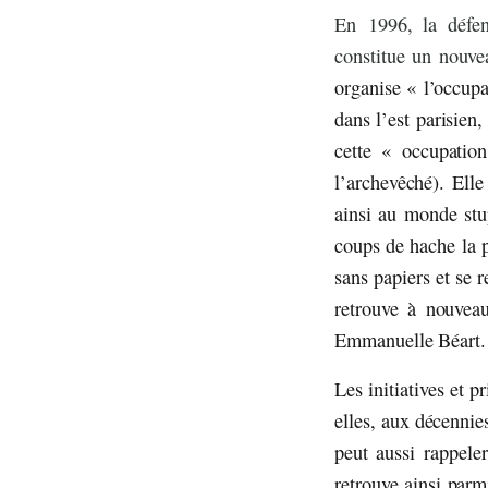
En 1996, la défen
constitue un nouve
organise « l’occupa
dans l’est parisien, 
cette « occupatio
l’archevêché). Ell
ainsi au monde stu
coups de hache la p
sans papiers et se 
retrouve à nouvea
Emmanuelle Béart. E
Les initiatives et p
elles, aux décenni
peut aussi rappele
retrouve ainsi parm