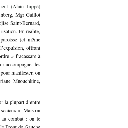
ment (Alain Juppé)
nberg, Mgr Gaillot
glise Saint-Bernard,
arisation. En réalité,
 paroisse (et même
’expulsion, offrant
rdre » fracassant à
pour accompagner les
 pour manifester, on
Ariane Mnouchkine,
ur la plupart d’entre
 sociaux ». Mais on
é au combat : on le
r le Front de Gauche