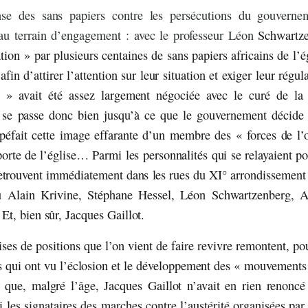
se des sans papiers contre les persécutions du gouverne
au terrain d’engagement : avec le professeur Léon
Schwartze
tion » par plusieurs centaines de sans papiers africains de l’é
afin d’attirer l’attention sur leur situation et exiger leur régul
n » avait été assez largement négociée avec le curé de la
e se passe donc bien jusqu’à ce que le gouvernement décide l
péfait cette image effarante d’un membre des « forces de l’o
orte de l’église… Parmi les personnalités qui se relayaient 
retrouvent immédiatement dans les rues du XI° arrondissement
u Alain Krivine, Stéphane Hessel, Léon Schwartzenberg, 
t, bien sûr, Jacques Gaillot.
rises de positions que l’on vient de faire revivre remontent, po
es qui ont vu l’éclosion et le développement des « mouvements
r que, malgré l’âge, Jacques Gaillot n’avait en rien renonc
i les signataires des marches contre l’austérité organisées pa