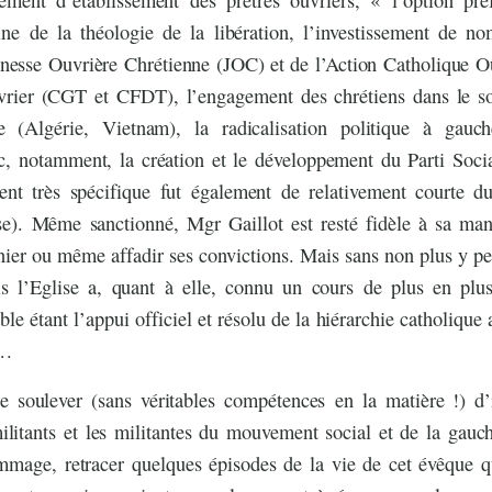
ine de la théologie de la libération, l’investissement de no
eunesse Ouvrière Chrétienne (JOC) et de l’Action Catholique 
vrier (CGT et CFDT), l’engagement des chrétiens dans le so
ale (Algérie, Vietnam), la radicalisation politique à gauc
ec, notamment, la création et le développement du Parti Socia
t très spécifique fut également de relativement courte du
ise). Même sanctionné, Mgr Gaillot est resté fidèle à sa man
enier ou même affadir ses convictions. Mais sans non plus y p
 l’Eglise a, quant à elle, connu un cours de plus en plus
able étant l’appui officiel et résolu de la hiérarchie catholiq
s…
e soulever (sans véritables compétences en la matière !) d
ilitants et les militantes du mouvement social et de la gauc
ommage, retracer quelques épisodes de la vie de cet évêque