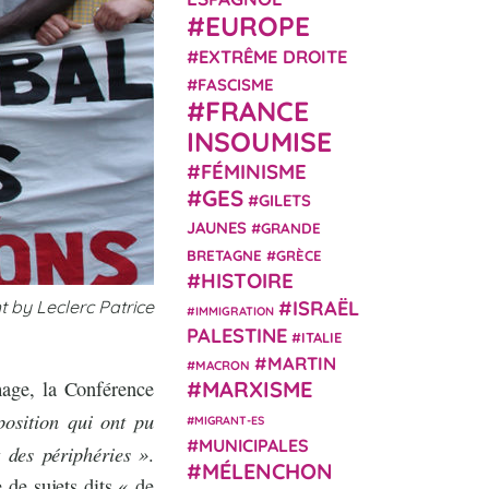
EUROPE
EXTRÊME DROITE
FASCISME
FRANCE
INSOUMISE
FÉMINISME
GES
GILETS
JAUNES
GRANDE
BRETAGNE
GRÈCE
HISTOIRE
t by Leclerc Patrice
ISRAËL
IMMIGRATION
PALESTINE
ITALIE
MARTIN
MACRON
age, la Conférence
MARXISME
position qui ont pu
MIGRANT-ES
MUNICIPALES
t des périphéries »
.
MÉLENCHON
 de sujets dits « de