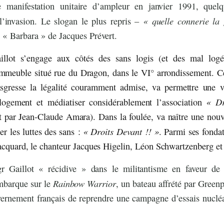
ne manifestation unitaire d’ampleur en janvier 1991, quel
« quelle connerie la
’invasion. Le slogan le plus repris –
 « Barbara » de Jacques Prévert.
lot s’engage aux côtés des sans logis (et des mal logé
immeuble situé rue du Dragon, dans le VI° arrondissement. Ce
ansgresse la légalité couramment admise, va permettre une vi
« Dr
logement et médiatiser considérablement l’association
par Jean-Claude Amara). Dans la foulée, va naître une nouve
« Droits Devant !! »
er les luttes des sans :
. Parmi ses fondat
acquard, le chanteur Jacques Higelin, Léon Schwartzenberg et
 Gaillot « récidive » dans le militantisme en faveur de 
Rainbow Warrior
mbarque sur le
, un bateau affrété par Green
vernement français de reprendre une campagne d’essais nucléai