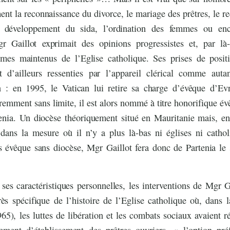
nt la reconnaissance du divorce, le mariage des prêtres, le re
 développement du sida, l’ordination des femmes ou enc
 Gaillot exprimait des opinions progressistes et, par l
mes maintenus de l’Eglise catholique. Ses prises de posit
t d’ailleurs ressenties par l’appareil clérical comme auta
n : en 1995, le Vatican lui retire sa charge d’évêque d’Ev
aremment sans limite, il est alors nommé à titre honorifique év
enia. Un diocèse théoriquement situé en Mauritanie mais, en 
dans la mesure où il n’y a plus là-bas ni églises ni catho
s évêque sans diocèse, Mgr Gaillot fera donc de Partenia le 
 ses caractéristiques personnelles, les interventions de Mgr Ga
s spécifique de l’histoire de l’Eglise catholique où, dans l
65), les luttes de libération et les combats sociaux avaient ré
ent d’établissement des prêtres ouvriers, « l’option préf