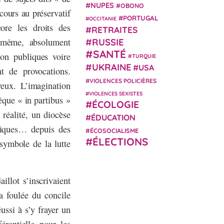
NUPES
OBONO
cours au préservatif
PORTUGAL
OCCITANIE
ore les droits des
RETRAITES
à-même, absolument
RUSSIE
SANTÉ
ion publiques voire
TURQUIE
UKRAINE
USA
nt de provocations.
VIOLENCES POLICIÈRES
reux. L’imagination
VIOLENCES SEXISTES
êque « in partibus »
ÉCOLOGIE
réalité, un diocèse
ÉDUCATION
liques… depuis des
ÉCOSOCIALISME
ÉLECTIONS
symbole de la lutte
illot s’inscrivaient
a foulée du concile
ussi à s’y frayer un
érentielle pour les