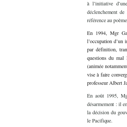
à l’initiative d’u
déclenchement de l
référence au poème
En 1994, Mgr Gail
l’occupation d’un 
par définition, tr
questions du mal 
(animée notamment 
vise à faire converg
professeur Albert J
En août 1995, Mgr
désarmement : il e
la décision du gou
le Pacifique.