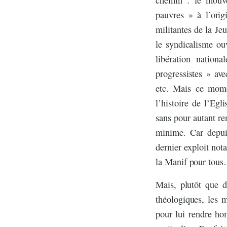
pauvres » à l’orig
militantes de la J
le syndicalisme ou
libération nation
progressistes » av
etc. Mais ce momen
l’histoire de l’Egl
sans pour autant r
minime. Car depuis
dernier exploit not
la Manif pour tou
Mais, plutôt que d
théologiques, les m
pour lui rendre h