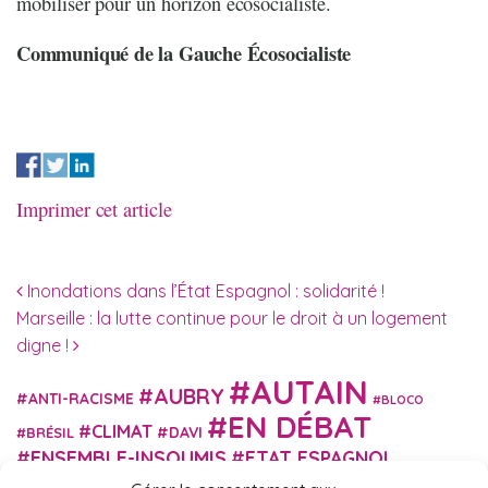
mobiliser pour un horizon écosocialiste.
Communiqué de la Gauche Écosocialiste
Imprimer cet article
Navigation des articles
Inondations dans l’État Espagnol : solidarité !
Marseille : la lutte continue pour le droit à un logement
digne !
AUTAIN
AUBRY
ANTI-RACISME
BLOCO
EN DÉBAT
CLIMAT
DAVI
BRÉSIL
ENSEMBLE-INSOUMIS
ETAT ESPAGNOL
EUROPE