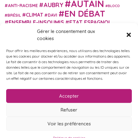
AUTAIN
AUBRY
ANTI-RACISME
BLOCO
EN DÉBAT
CLIMAT
DAVI
BRÉSIL
ENSEMBLE-INSOUMIS
ETAT ESPAGNOL
EUROPE
EXTRÊME DROITE
Gérer le consentement aux
FASCISME
FRANCE INSOUMISE
cookies
FÉMINISME
GES
GILETS JAUNES
GRANDE BRETAGNE
GRÈCE
Pour offrir les meilleures expériences, nous utilisons des technologies telles
HISTOIRE
ISRAËL PALESTINE
ITALIE
IMMIGRATION
que les cookies pour stocker et/ou accéder aux informations des appareils.
MARXISME
Le fait de consentir à ces technologies nous permettra de traiter des
MARTIN
MACRON
MIGRANT-ES
données telles que le comportement de navigation ou les ID uniques sur ce
MÉLENCHON
MUNICIPALES
NUPES
OBONO
site. Le fait de ne pas consentir ou de retirer son consentement peut avoir
RUSSIE
RETRAITES
un effet négatif sur certaines caractéristiques et fonctions.
PORTUGAL
OCCITANIE
SANTÉ
UKRAINE
USA
VIOLENCES
TURQUIE
ÉCOLOGIE
ÉDUCATION
POLICIÈRES
VIOLENCES SEXISTES
Accepter
ÉLECTIONS
ÉCOSOCIALISME
Refuser
Voir les préférences
Politique de confidentialité
•
Mentions légales
Politique de cookies