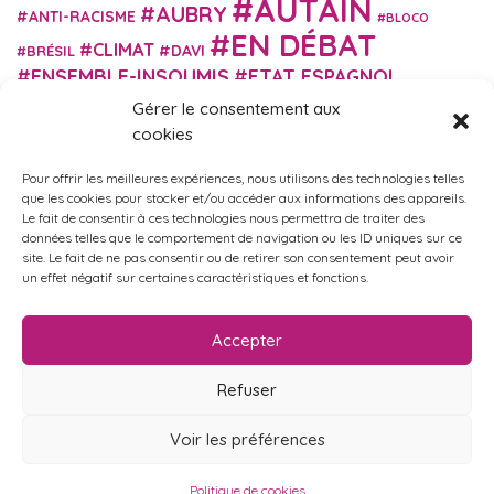
AUTAIN
AUBRY
ANTI-RACISME
BLOCO
EN DÉBAT
CLIMAT
DAVI
BRÉSIL
ENSEMBLE-INSOUMIS
ETAT ESPAGNOL
EUROPE
EXTRÊME DROITE
Gérer le consentement aux
FASCISME
FRANCE INSOUMISE
cookies
FÉMINISME
GES
GILETS JAUNES
GRANDE BRETAGNE
GRÈCE
Pour offrir les meilleures expériences, nous utilisons des technologies telles
HISTOIRE
ISRAËL PALESTINE
ITALIE
IMMIGRATION
que les cookies pour stocker et/ou accéder aux informations des appareils.
MARXISME
Le fait de consentir à ces technologies nous permettra de traiter des
MARTIN
MACRON
MIGRANT-ES
données telles que le comportement de navigation ou les ID uniques sur ce
MÉLENCHON
MUNICIPALES
NUPES
OBONO
site. Le fait de ne pas consentir ou de retirer son consentement peut avoir
RUSSIE
RETRAITES
un effet négatif sur certaines caractéristiques et fonctions.
PORTUGAL
OCCITANIE
SANTÉ
UKRAINE
USA
VIOLENCES
TURQUIE
ÉCOLOGIE
ÉDUCATION
POLICIÈRES
VIOLENCES SEXISTES
Accepter
ÉLECTIONS
ÉCOSOCIALISME
Refuser
Voir les préférences
Politique de confidentialité
•
Mentions légales
Politique de cookies