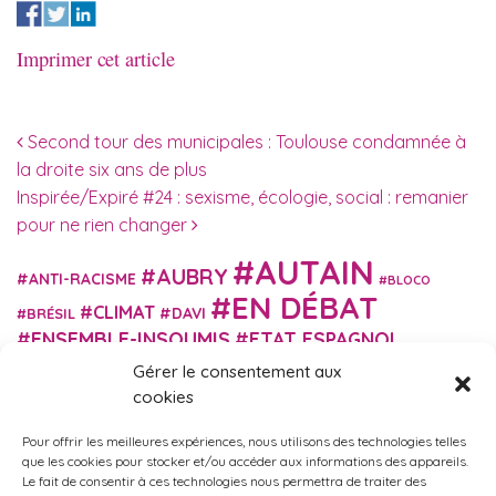
Imprimer cet article
Navigation des articles
Second tour des municipales : Toulouse condamnée à
la droite six ans de plus
Inspirée/Expiré #24 : sexisme, écologie, social : remanier
pour ne rien changer
AUTAIN
AUBRY
ANTI-RACISME
BLOCO
EN DÉBAT
CLIMAT
DAVI
BRÉSIL
ENSEMBLE-INSOUMIS
ETAT ESPAGNOL
EUROPE
EXTRÊME DROITE
Gérer le consentement aux
FASCISME
FRANCE INSOUMISE
cookies
FÉMINISME
GES
GILETS JAUNES
GRANDE BRETAGNE
GRÈCE
Pour offrir les meilleures expériences, nous utilisons des technologies telles
HISTOIRE
ISRAËL PALESTINE
ITALIE
IMMIGRATION
que les cookies pour stocker et/ou accéder aux informations des appareils.
MARXISME
Le fait de consentir à ces technologies nous permettra de traiter des
MARTIN
MACRON
MIGRANT-ES