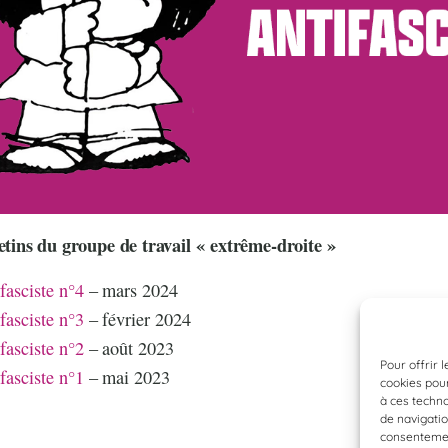
letins du groupe de travail « extrême-droite »
fasciste n°4
– mars 2024
fasciste n°3
– février 2024
fasciste n°2
– août 2023
Pour offrir 
fasciste n°1
– mai 2023
cookies pour
à ces techn
de navigatio
consentement